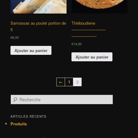
Samossas au poulet portion de
Thiéboudiene
5
————————–
——————-
€
6,00
€
14,00
Ajouter au panier
Ajouter au panier
←
1
2
R
e
c
h
ARTICLES RÉCENTS
e
Produits
r
c