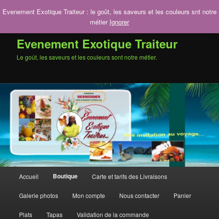
Aller
Aller
Evenement Exotique Traiteur : le goût, les saveurs et les couleurs snt notre
au
au
Rech
métier
Ignorer
contenu
contenu
principal
secondaire
Evenement Exotique Traiteur
Le goût, les saveurs et les couleurs sont notre métier.
Menu
Boutique
Accueil
Carte et tarifs des Livraisons
principal
Galerie photos
Mon compte
Nous contacter
Panier
Plats
Tapas
Validation de la commande