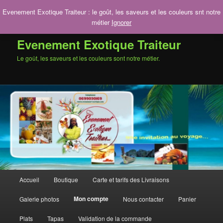
Aller
Evenement Exotique Traiteur : le goût, les saveurs et les couleurs snt notre
au
Rech
métier
Ignorer
contenu
principal
Evenement Exotique Traiteur
Le goût, les saveurs et les couleurs sont notre métier.
Menu
Accueil
Boutique
Carte et tarifs des Livraisons
principal
Mon compte
Galerie photos
Nous contacter
Panier
Plats
Tapas
Validation de la commande